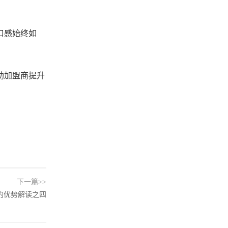
口感始终如
助加盟商提升
下一篇>>
的优势解读之四