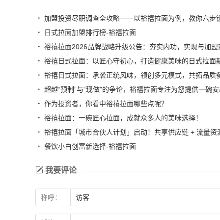
加盟投资尽职调查全攻略——以裕禧拉面为例，教你六步
日式拉面加盟排行榜-裕禧拉面
裕禧拉面2026品牌战略升级公告：夯实内功，实现与加盟
裕禧日式拉面：以匠心守初心，打造健康美味的日式拉面
裕禧日式拉面：承袭正统风味，领创多元模式，共拓品质
超越“预制”与“现做”的争论，裕禧拉面专注为您提供一碗
作为投资者，你看中裕禧拉面哪些点呢？
裕禧拉面：一碗匠心拉面，成就众多人的美味选择！
裕禧拉面「城市合伙人计划」启动！共享供应链 + 流量资源
餐饮小白创富新选择-裕禧拉面
我要评论
称呼：