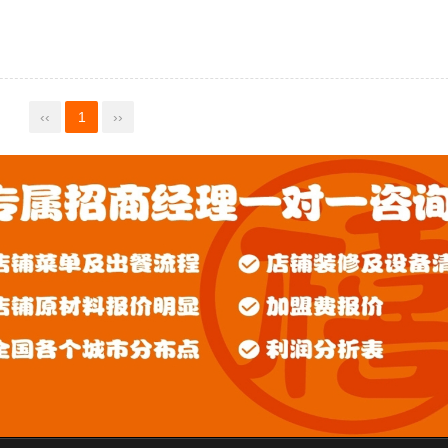
‹‹
1
››