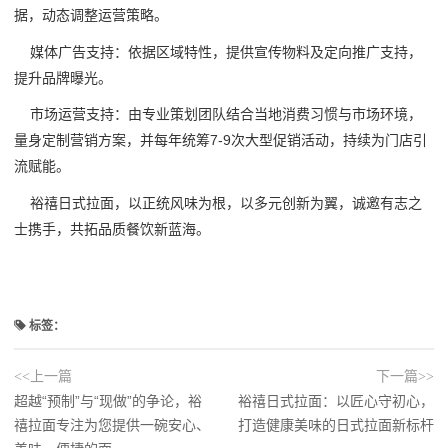
据，动态调整运营策略。
媒体广告支持：依据区域特性，提供宣传物料及定向推广支持，
提升品牌曝光。
市场运营支持：由专业策划团队结合当地消费习惯与市场环境，
量身定制营销方案，并每年统筹7-9次大型促销活动，持续为门店引
流赋能。
裕禧日式拉面，以正统风味为根，以多元创新为翼，诚邀有志之
士携手，共拓品质餐饮新蓝海。
标签：
<<上一篇
下一篇>>
超越“预制”与“现做”的争论，裕
裕禧日式拉面：以匠心守初心，
禧拉面专注为您提供一碗安心、
打造健康美味的日式拉面新标杆