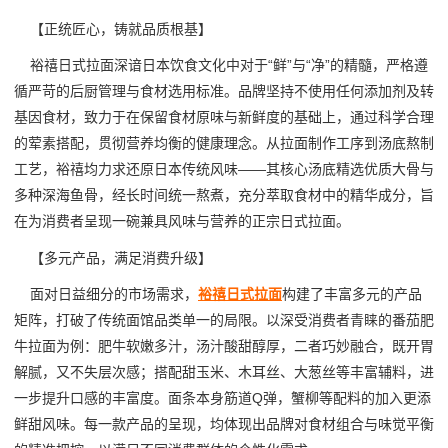
【正统匠心，铸就品质根基】
裕禧日式拉面深谙日本饮食文化中对于“鲜”与“净”的精髓，严格遵
循严苛的后厨管理与食材选用标准。品牌坚持不使用任何添加剂及转
基因食材，致力于在保留食材原味与新鲜度的基础上，通过科学合理
的荤素搭配，贯彻营养均衡的健康理念。从拉面制作工序到汤底熬制
工艺，裕禧均力求还原日本传统风味——其核心汤底精选优质大骨与
多种深海鱼骨，经长时间统一熬煮，充分萃取食材中的精华成分，旨
在为消费者呈现一碗兼具风味与营养的正宗日式拉面。
【多元产品，满足消费升级】
面对日益细分的市场需求，
裕禧日式拉面
构建了丰富多元的产品
矩阵，打破了传统面馆品类单一的局限。以深受消费者青睐的番茄肥
牛拉面为例：肥牛软嫩多汁，汤汁酸甜醇厚，二者巧妙融合，既开胃
解腻，又不失层次感；搭配甜玉米、木耳丝、大葱丝等丰富辅料，进
一步提升口感的丰富度。面条本身筋道Q弹，蟹柳等配料的加入更添
鲜甜风味。每一款产品的呈现，均体现出品牌对食材组合与味觉平衡