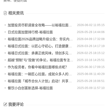
美味、便捷的面
相关资讯
加盟投资尽职调查全攻略——以裕禧拉面为例，教你六步锁定靠谱项目
2026-06-02 11:05:15
日式拉面加盟排行榜-裕禧拉面
2026-05-28 14:44:06
裕禧拉面2026品牌战略升级公告：夯实内功，实现与加盟商的长期共赢
2026-04-09 17:32:08
裕禧日式拉面：以匠心守初心，打造健康美味的日式拉面新标杆
2026-03-26 14:17:19
裕禧日式拉面：承袭正统风味，领创多元模式，共拓品质餐饮新境
2026-02-25 18:15:12
超越“预制”与“现做”的争论，裕禧拉面专注为您提供一碗安心、美味、便捷的面
2025-10-16 14:25:51
作为投资者，你看中裕禧拉面哪些点呢？
2025-06-30 17:09:15
裕禧拉面：一碗匠心拉面，成就众多人的美味选择！
2025-06-06 11:40:29
裕禧拉面「城市合伙人计划」启动！共享供应链 + 流量资源!
2025-05-28 16:06:51
餐饮小白创富新选择-裕禧拉面
2025-05-09 11:57:10
我要评论