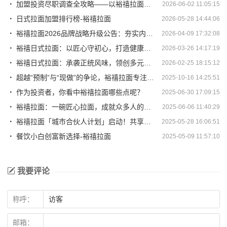
加盟投资尽职调查全攻略——以裕禧拉面为例，教你六步锁定靠谱项目
2026-06-02 11:05:15
日式拉面加盟排行榜-裕禧拉面
2026-05-28 14:44:06
裕禧拉面2026品牌战略升级公告：夯实内功，实现与加盟商的长期共赢
2026-04-09 17:32:08
裕禧日式拉面：以匠心守初心，打造健康美味的日式拉面新标杆
2026-03-26 14:17:19
裕禧日式拉面：承袭正统风味，领创多元模式，共拓品质餐饮新境
2026-02-25 18:15:12
超越“预制”与“现做”的争论，裕禧拉面专注为您提供一碗安心、美味、便捷的面
2025-10-16 14:25:51
作为投资者，你看中裕禧拉面哪些点呢？
2025-06-30 17:09:15
裕禧拉面：一碗匠心拉面，成就众多人的美味选择！
2025-06-06 11:40:29
裕禧拉面「城市合伙人计划」启动！共享供应链 + 流量资源!
2025-05-28 16:06:51
餐饮小白创富新选择-裕禧拉面
2025-05-09 11:57:10
我要评论
称呼：
邮箱：