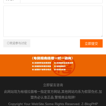
◎欢迎参与讨论
立即留言咨询
此网站现为裕禧拉面唯一指定官方网站,其他网站均系为假冒伪劣,加
盟务必认准正品,警惕商业陷阱!
Copyright Your WebSite.Some Rights Reserved.
Z-BlogPHP