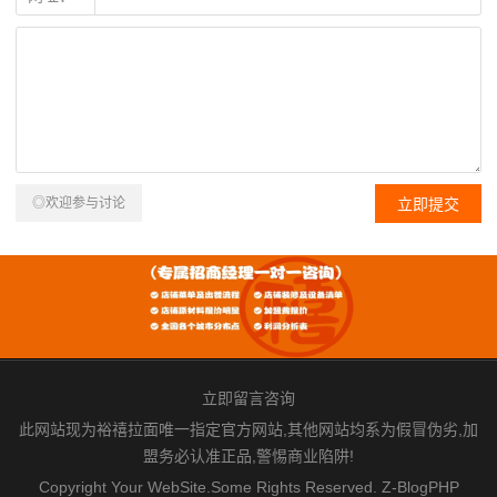
◎欢迎参与讨论
立即留言咨询
此网站现为裕禧拉面唯一指定官方网站,其他网站均系为假冒伪劣,加
盟务必认准正品,警惕商业陷阱!
Copyright Your WebSite.Some Rights Reserved.
Z-BlogPHP