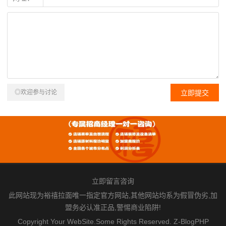
◎欢迎参与讨论
立即留言咨询
此网站现为裕禧拉面唯一指定官方网站,其他网站均系为假冒伪劣,加
盟务必认准正品,警惕商业陷阱!
Copyright Your WebSite.Some Rights Reserved.
Z-BlogPHP