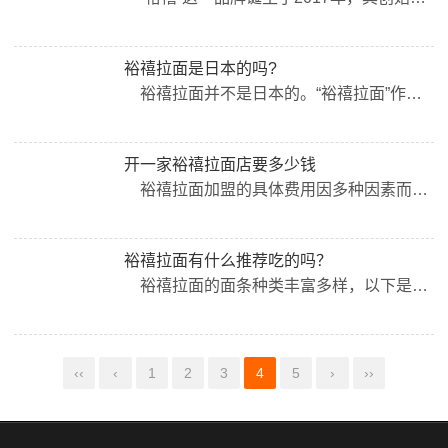
裕禧拉面是日本的吗?
裕禧拉面并不是日本的。“裕禧拉面”作为寻味餐饮集团旗下的重要品牌，充分展现了集团对于美食文化的深度挖掘与创新精神。该品牌不仅承载着日本拉面的传统精髓，更融入了中国的饮食文化特色，为消费者带来了别具一格的用餐体验。 寻味餐饮集团在打造“裕禧拉面”品牌时，倾注了大量的心血与资源。通过开设多家直营店，集团不仅为消费者提供了品尝裕禧拉面的便利，更为品牌的推广与发展奠定了坚实的基础。这些直营店的成功运营，不仅证明...
开一家裕禧拉面店要多少钱
裕禧拉面加盟的具体费用因多种因素而异，包括加盟费、设备费、首批原料费、品牌使用费以及保证金等。总体加盟费可详细可在线咨询客服人员（地域不同，会有差异）。 在经营管理方面，裕禧拉面总部有着强大的运营团队，会帮助商家做各种宣传推广，协助商家建立合适的连锁店；在营销上，会积极的做活动，联合众多商户参与进来，给众多消费者留下深刻的品牌印象。总部会根据不同的商家情况，制定不一样的店面营销策略。同时，总部督导定期下...
裕禧拉面有什么推荐吃的吗？
裕禧拉面的面条种类丰富多样，以下是一些常见的种类： 黑椒鸡扒蟹柳拉面：鸡肉经过炙烤后带有独特的焦香，面条则是新鲜现压的，入口爽滑劲道。 二郎番茄肥牛拉面：此款拉面饱含浓郁的番茄气味，酸甜爽口。 大满足海苔鲜拉面：汤汁熬制足足有八小时，拉面劲道美味。 胶原软骨春笋拉面：保留最初始的日式拉面做法，口感独特又富有营养。 ...
‹‹
‹
1
2
3
4
5
›
››