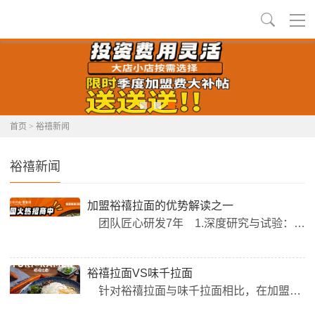
首页
>
裕禧新闻
裕禧新闻
加盟裕禧拉面的优势解读之一
团队匠心研发7年 1.深度研究与试验：裕禧拉面的研发团队由一群对面食文化充满热情的专业人士组成，他们耗时七年，深入探索日式拉面技艺与现代食品科技的结合点。通过无数次的配方调整、工艺优化和口感测试，力求在保留日式拉面传统风味的同时，融入创新元素，满足现代消费者的多元化需求。 2.传承与创新并重：在研发过程中，团队不仅广泛搜集并学习各地的拉面制作精髓，还积极引入先进的食品加工技术，...
裕禧拉面VS味千拉面
针对裕禧拉面与味千拉面相比，在加盟门槛与灵活性以及产品特色与创新两方面的优势进行对比： 一、加盟门槛与灵活性 1.加盟费用 裕禧拉面： 加盟费用相对较低，根据过往信息，裕禧拉面的加盟费用大致在3-8万元之间。这一较低的门槛使得更多资金有限的创业者有机会加入，降低了创业初期的经济压力。 味千拉面：&nb...