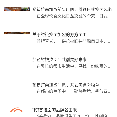
裕禧拉面加盟前景广阔，引领日式拉面风尚
在全球饮食文化日益交融的今天，日式拉面以其独特的口感和丰富的风味在全球范围内赢得了广泛的喜爱，特别是在亚洲市场，其受欢迎程度持续攀升。在这一背景下，裕禧拉面凭借其卓越的品质和独特的品牌魅力，正逐步成为日式拉面加盟市场的新宠，引领着新一轮的创业风尚。 品牌亮点： 裕禧拉面自创立以来，便致力于将传统日式拉面的精髓与现代饮食理念相结合，打造出既符合现代人口味又富含文化底蕴的美食产品。...
关于裕禧拉面加盟的方方面面
品牌背景： 裕禧拉面并非源自日本，而是一个中国本土品牌。该品牌自成立以来，一直秉承日本严格的饮食管理制度，致力于为食客提供正宗的日式拉面体验。 产品特色： 裕禧拉面注重食材的新鲜和营养健康，拒绝使用转基因食材。其拉面骨汤采用精选大骨经过科学配比统一熬煮，确保汤底浓郁、营养丰富。 裕禧拉面的经典美食之一是黑椒鸡扒蟹柳拉面，这款拉...
加盟裕禧拉面：共创美好未来
在繁忙的都市生活中，寻找一份味蕾的满足和心灵的慰藉，裕禧拉面正是您的不二之选。今天，我们诚挚地邀请您加入裕禧拉面加盟的行列，一同开启美食创业的新篇章。 一、裕禧拉面：品质与口感的双重保障 裕禧拉面凭借其独特的口感和深厚的文化底蕴，成为了食客们心中的美食圣地。我们精选优质食材，严格把控每一个制作环节，确保每一碗裕禧拉面都能带给食客们独特的味蕾享受。同时，裕禧拉面还注重用餐环境的营...
裕禧拉面加盟：携手共创美食新篇章
在都市的喧嚣中，一碗热腾腾、香气四溢的拉面总能给人带来一丝温暖与满足。裕禧拉面，凭借其独特的口感和深厚的文化底蕴，赢得了众多食客的喜爱。现在，裕禧拉面加盟项目正热诚邀请有志之士的加入，共同开启创业新篇章。 一、裕禧拉面：品质与口感的完美结合 裕禧拉面结合传统工艺与现代技术，精选优质食材，经过严格筛选和精心制作，力求将每一碗拉面都做到最佳。我们注重食材的新鲜与天然，追求健康与美味...
“裕禧”拉面的品牌名由来
“裕禧”这一品牌诞生于2017年，其创始人曾留学日本多年，深受日本拉面匠人精神的熏陶。回国后，他历经一年半的精心研发与不断改进，终于成功打造出一个符合中国人口味的拉面品牌，并为其赋予了富有中华韵味的名字——“裕禧”，寓意着吉祥、富贵、和谐与幸福。 如今，“裕禧日式拉面”已开放加盟业务。在当前餐饮市场中，粉面类门店数量持续攀升，2020年其占比已略高于饭食类门店，达到了20.8%，稳坐市场头把交椅。日式拉...